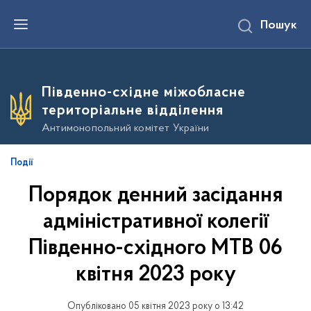
П
Пошук
е
р
е
й
т
и
Південно-східне міжобласне
д
о
територіальне відділення
о
с
Антимонопольний комітет України
н
о
в
Події
н
о
Порядок денний засідання
г
о
в
адміністративної колегії
м
і
Південно-східного МТВ 06
с
т
квітня 2023 року
у
Опубліковано 05 квітня 2023 року о 13:42