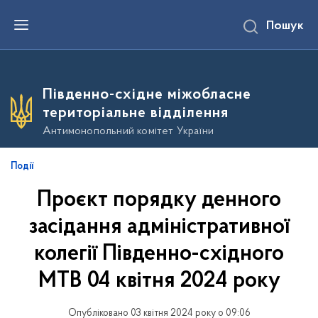
П
Пошук
е
р
е
й
т
и
Південно-східне міжобласне
д
о
територіальне відділення
о
с
Антимонопольний комітет України
н
о
в
Події
н
о
Проєкт порядку денного
г
о
в
засідання адміністративної
м
і
колегії Південно-східного
с
т
МТВ 04 квітня 2024 року
у
Опубліковано 03 квітня 2024 року о 09:06