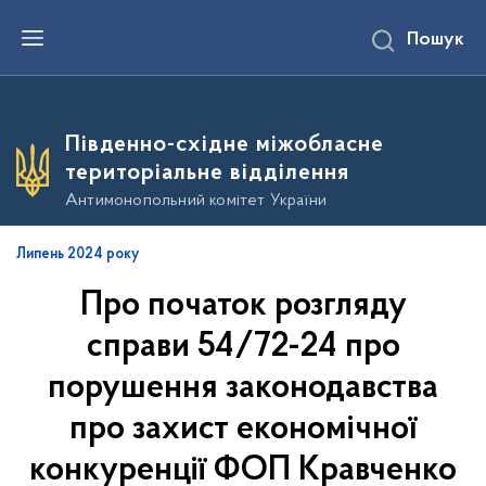
П
Пошук
е
р
е
й
т
и
Південно-східне міжобласне
д
о
територіальне відділення
о
с
Антимонопольний комітет України
н
о
в
Липень 2024 року
н
о
Про початок розгляду
г
о
в
справи 54/72-24 про
м
і
порушення законодавства
с
т
про захист економічної
у
конкуренції ФОП Кравченко