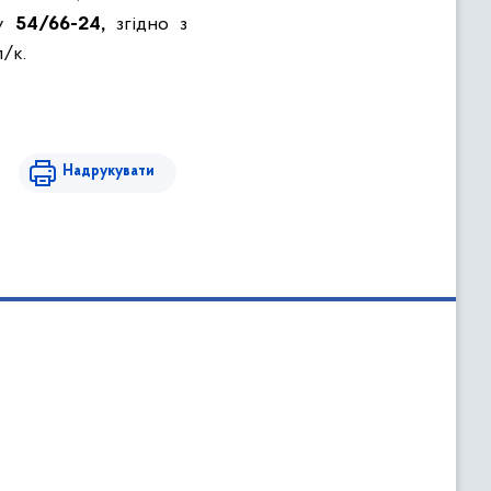
ру
54/66-24,
згідно з
/к.
Надрукувати