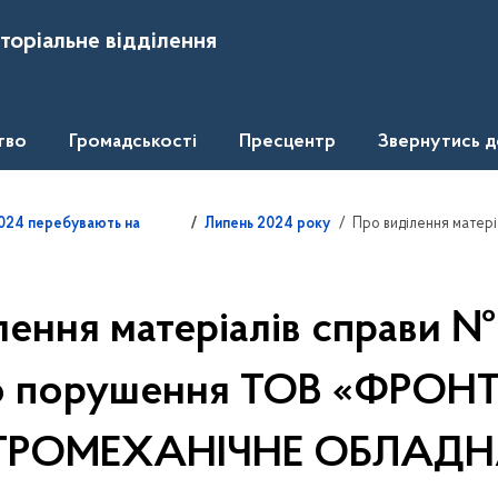
торіальне відділення
тво
Громадськості
Пресцентр
Звернутись 
Про виділення матеріалів справи № 54/47-21 ст
.2024 перебувають на
Липень 2024 року
лення матеріалів справи №
о порушення ТОВ «ФРОНТ
ТРОМЕХАНІЧНЕ ОБЛАД