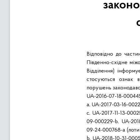
законо
в
м
і
с
т
у
Відповідно до части
Південно-східне міжо
Відділення) інформу
стосуються ознак
порушень законодавст
UA-2016-07-18-000445
a, UA-2017-03-16-002
c, UA-2017-11-13-0002
09-000229-b, UA-2018
09-24-000768-a (лоти 
b, UA-2018-10-31-0005