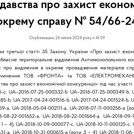
давства про захист економ
окрему справу № 54/66-2
Опубліковано 26 липня 2024 року о 16:09
ни третьої статті 35 Закону України «Про захист еконо
бласне територіальне відділення Антимонопольного ком
є про виділення в окреме провадження матеріалів сп
 вчинення ТОВ «ФРОНТА» та ТОВ «ЕЛЕКТРОМЕХА
ва про захист економічної конкуренції» під час участі 
-c, UA–2016-07-25-000332-b. UA–2016-07-25-000349-b, 
285-b, UA-2017-04-24-001516-b, UA-2017-04-24-001524-b, 
59-a, UA-2018-05-04-002111-a, UA-2018-07-11-000256-a (ло
-08-22-001652-a, UA-2018-08-22-001664-a, UA-2018-09-
1 – 4), UA-2018-10-09-000077-c, UA-2018-10-11-000125-c,
31-a, UA-2018-10-31-000615-a (лоти 3 – 4), UA-2018-11-06