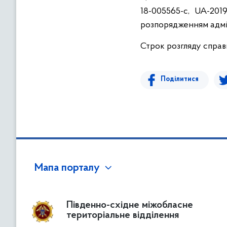
18-005565-c, UA-201
розпорядженням адміні
Строк розгляду справи
Поділитися
Мапа порталу
Південно-східне міжобласне
територіальне відділення