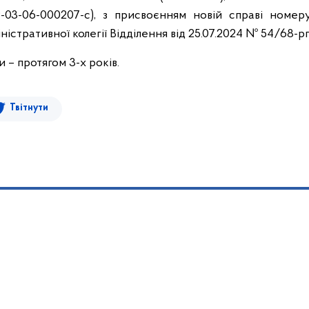
9-03-06-000207-c), з присвоєнням новій справі номе
стративної колегії Відділення від 25.07.2024 № 54/68-рп
 – протягом 3-х років.
Твітнути