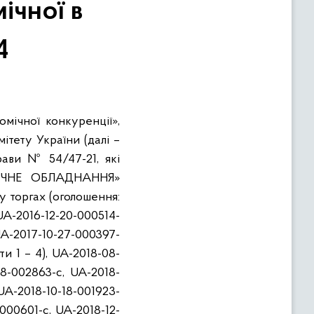
ічної в
4
мічної конкуренції»,
ітету України (далі –
рави № 54/47-21, які
НІЧНЕ ОБЛАДНАННЯ»
у торгах (оголошення:
UA-2016-12-20-000514-
UA-2017-10-27-000397-
ти 1 – 4), UA-2018-08-
18-002863-c, UA-2018-
 UA-2018-10-18-001923-
-000601-c, UA-2018-12-