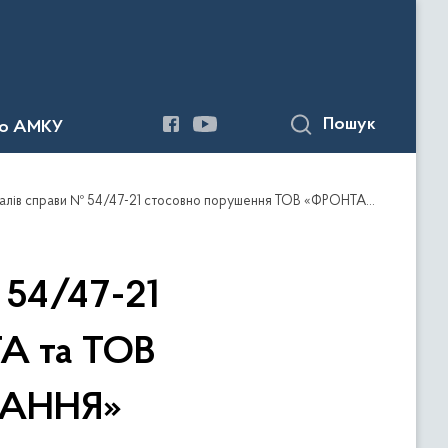
Пошук
до АМКУ
осовно порушення ТОВ «ФРОНТА та ТОВ «ЕЛЕКТРОМЕХАНІЧНЕ ОБЛАДНАННЯ» законодавства про захист економічної в окрему справу № 54/66-24
 54/47-21
А та ТОВ
НАННЯ»