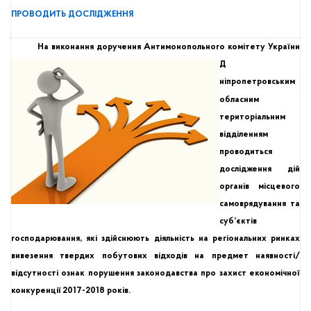
ПРОВОДИТЬ ДОСЛІДЖЕННЯ
На виконання доручення Антимонопольного комітету України
Д
ніпропетровським
обласним
територіальним
відділенням
проводиться
дослідження дій
органів місцевого
самоврядування та
суб’єктів
господарювання, які здійснюють діяльність на регіональних ринках
вивезення твердих побутових відходів на предмет наявності/
відсутності ознак порушення законодавства про захист економічної
конкуренції
2017-2018 років.