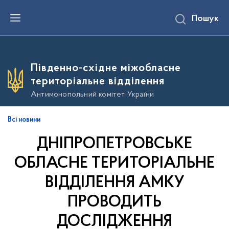
П
Пошук
е
р
е
й
т
и
Південно-східне міжобласне
д
о
територіальне відділення
о
с
Антимонопольний комітет України
н
о
в
Всі новини
н
о
ДНІПРОПЕТРОВСЬКЕ
г
о
в
ОБЛАСНЕ ТЕРИТОРІАЛЬНЕ
м
і
ВІДДІЛЕННЯ АМКУ
с
т
ПРОВОДИТЬ
у
ДОСЛІДЖЕННЯ