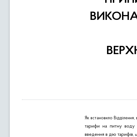
в
м
ВИКОНА
і
с
т
у
ВЕРХ
Як
в
встановило
Відділення,
тарифи на питну вод
введення в дію тарифів
,