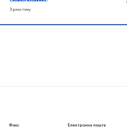
сильногазованих!
3 роки тому
Факс
Електронна пошта