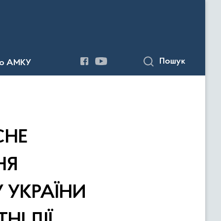
Пошук
до АМКУ
СНЕ
НЯ
 УКРАЇНИ
І ДІЇ