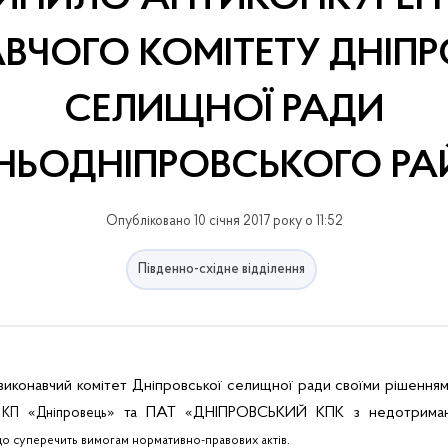
ВЧОГО КОМІТЕТУ ДНІПР
СЕЛИЩНОЇ РАДИ
НЬОДНІПРОВСЬКОГО Р
Опубліковано 10 січня 2017 року о 11:52
Південно-східне відділення
иконавчий комітет Дніпровської селищної ради своїми рішеннями
у
«
» та ПАТ «ДНІПРОВСЬКИЙ КПК з недотриман
КП
Дніпровець
.
що
суперечить
вимогам
нормативно-правових
актів