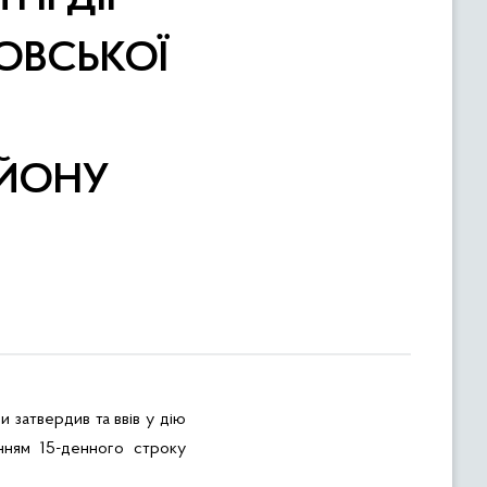
ОВСЬКОЇ
АЙОНУ
 затвердив та ввів у дію
ням 15-денного строку