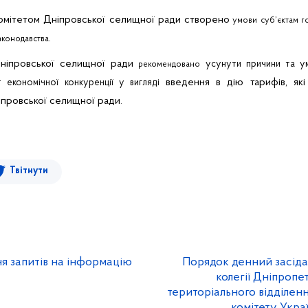
омітетом Дніпровської селищної ради
створено
умови
суб’єкт
ам
г
.
аконодавства
Дніпровської селищної ради
усунути причини та у
рекомендовано
введення в дію тарифів, як
 економічної конкуренції у вигляді
іпровської селищної ради
.
Твітнути
ня запитів на інформацію
Порядок денний засіда
колегії Дніпропе
територіального відділе
комітету Украї