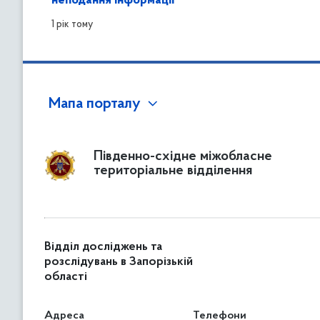
неподання інформації
1 рік тому
Мапа порталу
Південно-східне міжобласне
територіальне відділення
Відділ досліджень та
розслідувань в Запорізькій
області
Адреса
Телефони