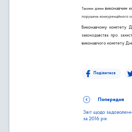
виконавчим к
Такими
діями
порушень
конкуренційного
з
иконавчому комітету 
В
законодавства про захист
виконавчого комітету Дн
Поділитися
Попередня
Звіт щодо задоволен
за 2016 рік