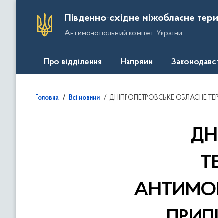
П
Південно-східне міжобласне тери
е
Антимонопольний комітет України
р
е
й
Про відділення
Напрями
Законодавс
т
и
д
ДНІПРОПЕТРОВСЬКЕ ОБЛАСНЕ ТЕРИТОРІАЛЬНЕ ВІДДІЛЕННЯ АНТИМОНОПОЛЬНОГО КОМІТЕТ
Головна
Всі новини
о
о
с
ДН
н
о
Т
в
н
АНТИМОН
о
г
о
ПРИП