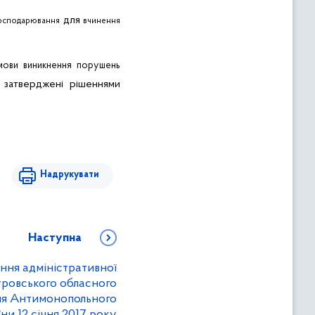
для
осподарювання
вчинення
мови виникнення порушень
і затверджені рішеннями
Надрукувати
Наступна
ння адміністративної
тровського обласного
ння Антимонопольного
ни 12 січня 2017 року