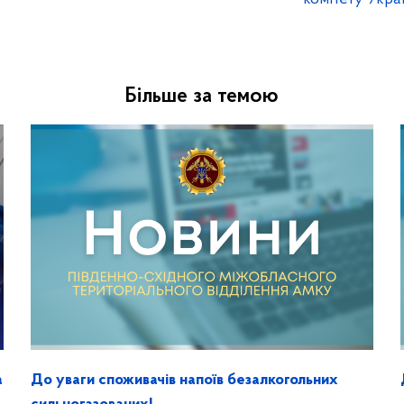
Більше за темою
а
До уваги споживачів напоїв безалкогольних