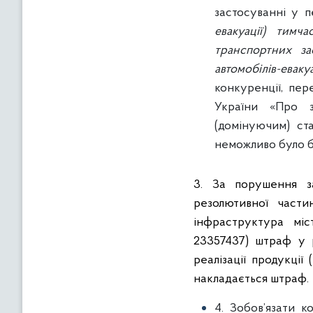
застосуванні у п
евакуації) тимч
транспортних за
автомобілів-еваку
конкуренції, пер
України «Про з
(домінуючим) ст
неможливо було б 
3. За порушення за
резолютивної части
інфраструктура міс
23357437) штраф у р
реалізації продукції
накладається штраф.
4. Зобов’язати 