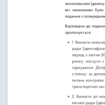
монопольним (доміную
які неможливо було 
подання з попереднім
Відповідно до поданн
пропонується:
1. Визнати комун
ради (ідентифік
період з квітня 
ринку
послуги з
паркування Дніп
стоянку за допом
питань контролю 
транспортних зас
2. Визнати дії к
міської ради (іде