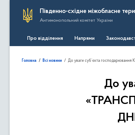
П
Південно-східне міжобласне тери
е
Антимонопольний комітет України
р
е
й
Про відділення
Напрями
Законодавс
т
и
д
До уваги суб’єкта господарювання КП «Т
Головна
Всі новини
о
о
с
До ув
н
о
«ТРАНСП
в
н
ДН
о
г
о