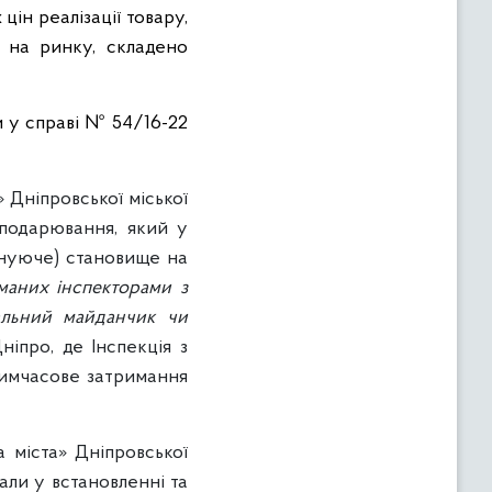
ін реалізації товару,
ї на ринку, складено
и у справі № 54/16-22
 Дніпровської міської
сподарювання, який у
інуюче) становище на
иманих інспекторами з
іальний майданчик чи
ніпро, де Інспекція з
тимчасове затримання
 міста» Дніпровської
али у встановленні та