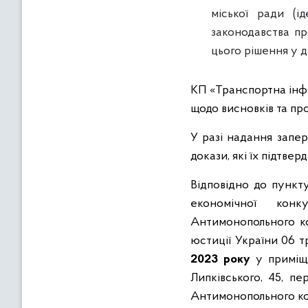
міської ради (
законодавства пр
цього рішення у д
КП «Транспортна інфр
щодо висновків та про
У разі надання запер
докази, які їх підтвер
Відповідно до пункт
економічної конк
Антимонопольного ко
юстиції України 06 т
2023 року
у приміще
Липківського, 45, пе
Антимонопольного ко