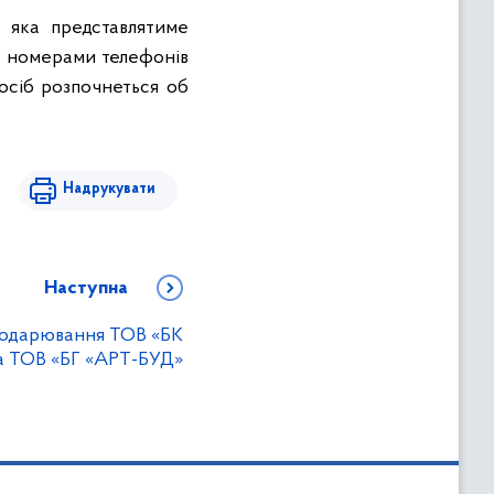
 яка представлятиме
 номерами телефонів
 осіб розпочнеться об
Надрукувати
Наступна
сподарювання ТОВ «БК
а ТОВ «БГ «АРТ-БУД»