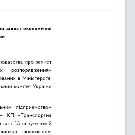
ро захист економічної
ви
нодавства про захист
их розпорядженням
ваних в Міністерстві
льний комітет України
ьним підприємством
і – КП «Транспортна
татті 13 та пунктом 2
вигляді зловживання