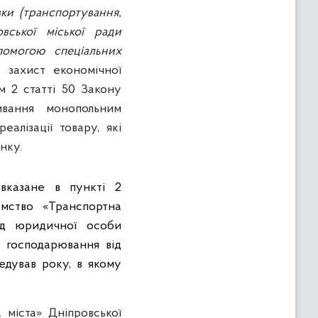
ки (транспортування,
вської міської ради
помогою спеціальних
 захист економічної
м 2 статті 50 Закону
ивання монопольним
алізації товару, які
нку.
 вказане в пункті 2
ємство «Транспортна
код юридичної особи
а господарювання від
редував року, в якому
 міста» Дніпровської