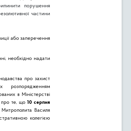
рипинити порушення
 резолютивної частини
зиції або заперечення
нні, необхідно надати
нодавства про захист
их розпорядженням
ваних в Міністерстві
о про те, що
10 серпня
. Митрополита Василя
стративною колегією