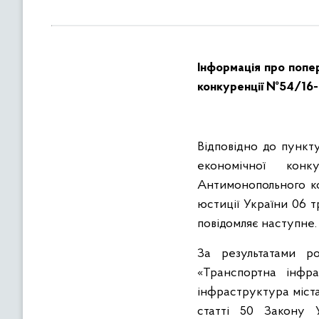
в
м
і
с
Інформація про попер
т
конкуренції №
54/16
у
Відповідно до пункт
економічної конк
Антимонопольного ко
юстиції України 06 т
повідомляє наступне.
За результатами р
«Транспортна інфра
інфраструктура міста
статті 50 Закону У