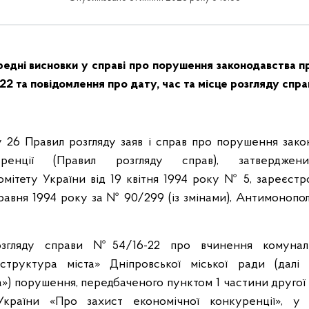
едні висновки у справі про порушення законодавства п
-22
та повідомлення про дату, час та місце розгляду спра
у 26 Правил розгляду заяв і справ про порушення зако
уренції (Правил розгляду справ), затверджен
мітету України від 19 квітня 1994 року № 5, зареєстро
равня 1994 року за № 90/299 (із змінами), Антимонопо
озгляду справи №54/16-22 про вчинення комунал
структура міста» Дніпровської міської ради (дал
») порушення, передбаченого пунктом 1 частини другої с
країни «Про захист економічної конкуренції», у 