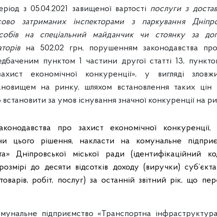
еріод з 05.04.2021 завищеної вартості
послуги з достав
асово затриманих інспекторами з паркування Дніпро
собів на спеціальний майданчик чи стоянку за до
аторів
на 502,02 грн, порушенням законодавства про
едбаченим пунктом 1 частини другої статті 13, пункто
ахист економічної конкуренції», у вигляді зловж
ановищем на ринку, шляхом встановлення таких цін ре
встановити за умов існування значної конкуренції на ри
конодавства про захист економічної конкуренції,
ни цього рішення, накласти на комунальне підпри
та» Дніпровської міської ради (ідентифікаційний 
озмірі до десяти відсотків доходу (виручки) суб’єкт
 (товарів, робіт, послуг) за останній звітний рік, що пе
комунальне підприємство «Транспортна інфраструктура