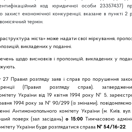
ідентифікаційний код юридичної особи 23357437) п
о захист економічної конкуренції, вказане в пункті 2
вомісячний термін.
аструктура міста» може надати свої міркування, пропо
позицій, викладених у поданні.
ечень щодо висновків і пропозицій, викладених у пода
джують.
у 27 Правил розгляду заяв і справ про порушення зако
уренції (Правил розгляду справ), затверджен
мітету України від 19 квітня 1994 року № 5, зареєстро
равня 1994 року за № 90/299 (із змінами), повідомляєм
нні Антимонопольного комітету України (м. Київ, вул
рший поверх (зал засідань)
о 15:00
Тимчасовою адміні
мітету України буде розглядатися справа
№ 54/16-22
.