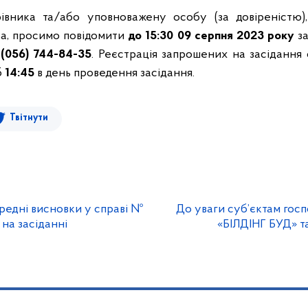
івника та/або уповноважену особу (за довіреністю),
ва, просимо повідомити
до 15:30 09 серпня 2023 року
за
о
(056) 744-84-35
. Реєстрація запрошених на засідання
б
14:45
в день проведення засідання.
Твітнути
редні висновки у справі №
До уваги суб’єктам го
 на засіданні
«БІЛДІНГ БУД» т