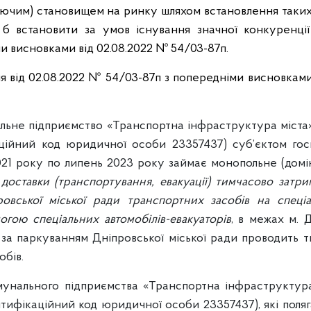
чим) становищем на ринку шляхом встановлення таких ц
б встановити за умов існування значної конкуренці
и висновками від 02.08.2022 № 54/03-87п.
я від 02.08.2022 № 54/03-87п з попередніми висновкам
альне підприємство «Транспортна інфраструктура міста»
аційний код юридичної особи 23357437) суб’єктом го
2021 року по липень 2023 року займає монопольне (дом
 доставки (транспортування, евакуації) тимчасово затр
ровської міської ради транспортних засобів на спец
огою спеціальних автомобілів-евакуаторів
, в межах м. Д
за паркуванням Дніпровської міської ради проводить 
обів.
омунального підприємства «Транспортна інфраструктура
нтифікаційний код юридичної особи 23357437), які поляг