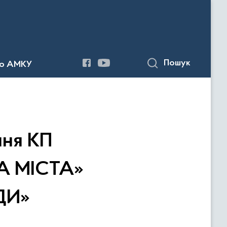
Пошук
до АМКУ
ння КП
А МІСТА»
ДИ»