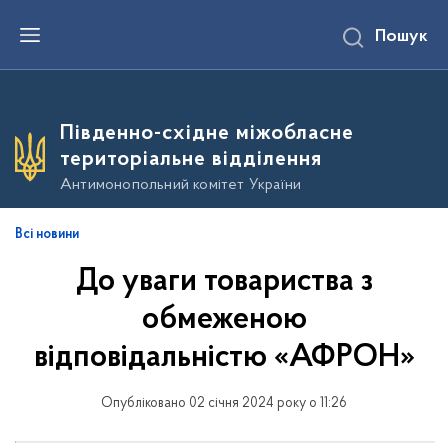
П
Пошук
е
р
е
й
т
и
Південно-східне міжобласне
д
о
територіальне відділення
о
с
Антимонопольний комітет України
н
о
в
Всі новини
н
о
До уваги товариства з
г
о
в
обмеженою
м
і
відповідальністю «АФРОН»
с
т
у
Опубліковано 02 січня 2024 року о 11:26