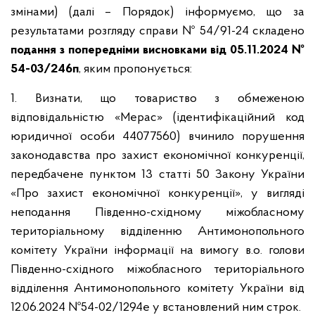
змінами) (далі – Порядок) інформуємо, що за
результатами розгляду справи № 54/91-24 складено
подання з попередніми висновками від 05.11.2024 №
54-03/246п
, яким пропонується:
1. Визнати, що товариство з обмеженою
відповідальністю «Мерас» (ідентифікаційний код
юридичної особи 44077560) вчинило порушення
законодавства про захист економічної конкуренції,
передбачене пунктом 13 статті 50 Закону України
«Про захист економічної конкуренції», у вигляді
неподання Південно-східному міжобласному
територіальному відділенню Антимонопольного
комітету України інформації на вимогу в.о. голови
Південно-східного міжобласного територіального
відділення Антимонопольного комітету України від
12.06.2024 №54-02/1294е у встановлений ним строк.