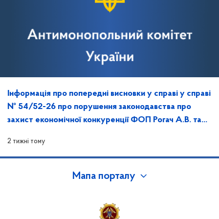
Інформація про попередні висновки у справі у справі
№ 54/52-26 про порушення законодавства про
захист економічної конкуренції ФОП Рогач А.В. та
Ткаченко К.Е. та повідомлення про дату, час й місце
2 тижні тому
розгляду
Мапа порталу