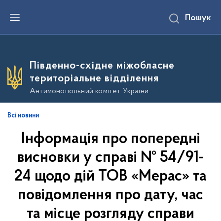
П
Пошук
е
р
е
й
т
и
Південно-східне міжобласне
д
о
територіальне відділення
о
с
Антимонопольний комітет України
н
о
в
Всі новини
н
о
Інформація про попередні
г
о
в
висновки у справі № 54/91-
м
і
24 щодо дій ТОВ «Мерас» та
с
т
повідомлення про дату, час
у
та місце розгляду справи