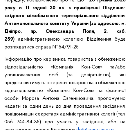
Порядку, повідомляємо про те, що
26 травня 2026
року о 11 годині 30 хв.
в приміщенні Південно-
східного міжобласного територіального відділення
Антимонопольного комітету України (за адресою: м.
Дніпро, пр. Олександра Поля, 2, каб.
259)
адміністративною колегією Відділення буде
розглядатися справа № 54/91-25.
Інформацію про керівника товариства з обмеженою
відповідальністю «Компанія Кон-Сол» та/або
уповноважених осіб (за довіреністю), які
представлятимуть інтереси товариства з обмеженою
відповідальністю «Компанія Кон-Сол» та фізичної
особи Мороза Антона Євгенійовича, пропонуємо
надати за один день до дня проведення засідання,
повідомивши секретаря адміністративної колегії (тел.
056 744-84-35) про участь у засіданні, або на
електронну адресу Відділення
dp@amcu.gov.ua
.