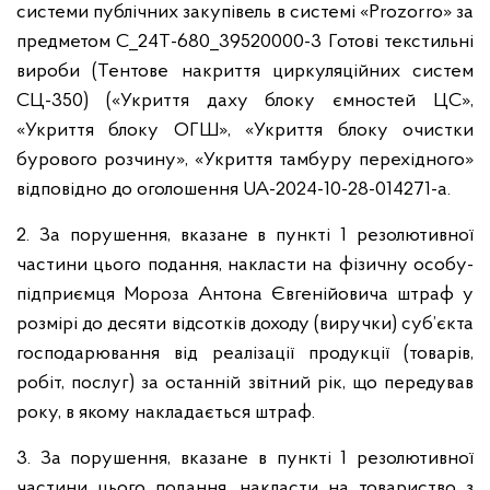
системи публічних закупівель в системі «Prozorro» за
предметом С_24Т-680_39520000-3 Готові текстильні
вироби (Тентове накриття циркуляційних систем
СЦ-350) («Укриття даху блоку ємностей ЦС»,
«Укриття блоку ОГШ», «Укриття блоку очистки
бурового розчину», «Укриття тамбуру перехідного»
відповідно до оголошення UA-2024-10-28-014271-a.
2. За порушення, вказане в пункті 1 резолютивної
частини цього подання, накласти на фізичну особу-
підприємця Мороза Антона Євгенійовича штраф у
розмірі до десяти відсотків доходу (виручки) суб’єкта
господарювання від реалізації продукції (товарів,
робіт, послуг) за останній звітний рік, що передував
року, в якому накладається штраф.
3. За порушення, вказане в пункті 1 резолютивної
частини цього подання, накласти на товариство з