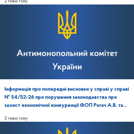
2 тижні тому
справи
Інформація про попередні висновки у справі у справі
№ 54/52-26 про порушення законодавства про
захист економічної конкуренції ФОП Рогач А.В. та
Ткаченко К.Е. та повідомлення про дату, час й місце
2 тижні тому
розгляду