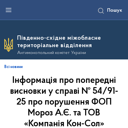
П
Пошук
е
р
е
й
т
и
Південно-східне міжобласне
д
о
територіальне відділення
о
с
Антимонопольний комітет України
н
о
в
Всі новини
н
о
Інформація про попередні
г
о
в
висновки у справі № 54/91-
м
і
25 про порушення ФОП
с
т
Мороз А.Є. та ТОВ
у
«Компанія Кон-Сол»