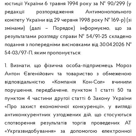
юстиції України 6 травня 1994 року за № 90/299 (у
редакції розпорядження Антимонопольного
комітету України від 29 червня 1998 року № 169-р) (зі
змінами) (далі – Порядок) інформуємо, що за
результатами розгляду справи № 54/91-25 складено
подання з попередніми висновками від 30.04.2026 №
54-03/97-П, яким пропонується:
1. Визнати, що фізична особа-підприємець Мороз
Антон Євгенійович та товариство з обмеженою
відповідальністю «Компанія Кон-Сол» вчинили
порушення, передбачене, пунктом 1 статті 50 та
пунктом 4 частини другої статті 6 Закону України
«Про захист економічної конкуренції», у вигляді
антиконкурентних узгоджених дій, що стосуються
спотворення результатів торгів проведених АТ
«Укргазвидобування» за допомогою електронної