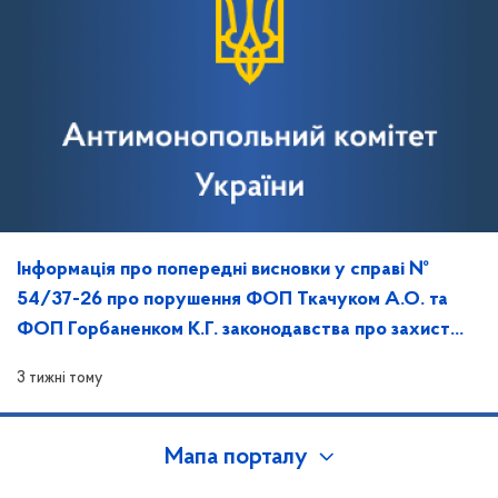
Інформація про попередні висновки у справі №
54/37-26 про порушення ФОП Ткачуком А.О. та
ФОП Горбаненком К.Г. законодавства про захист
економічної конкуренції
3 тижні тому
Мапа порталу