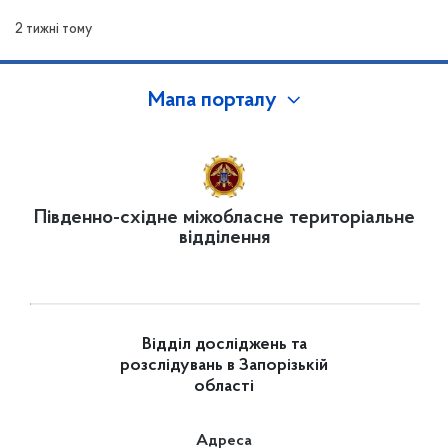
Ткаченко К.Е. та повідомлення про дату, час й місце
2 тижні тому
розгляду
Мапа порталу
Південно-східне міжобласне територіальне
відділення
Відділ досліджень та
розслідувань в Запорізькій
області
Адреса