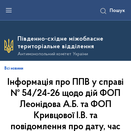
П
Пошук
е
р
е
й
т
и
Південно-східне міжобласне
д
о
територіальне відділення
о
с
Антимонопольний комітет України
н
о
в
Всі новини
н
о
Інформація про ППВ у справі
г
о
в
№ 54/24-26 щодо дій ФОП
м
і
Леонідова А.Б. та ФОП
с
т
Кривцової І.В. та
у
повідомлення про дату, час