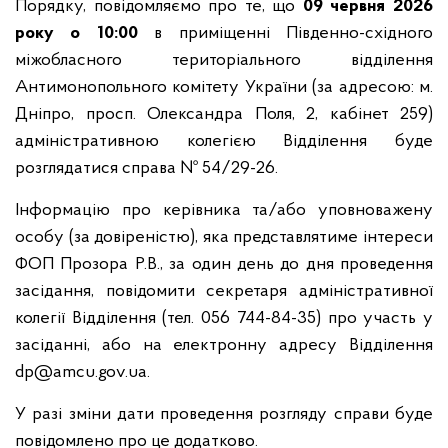
Порядку, повідомляємо про те, що
09 червня 2026
року о 10:00
в приміщенні Південно-східного
міжобласного територіального відділення
Антимонопольного комітету України (за адресою: м.
Дніпро, просп. Олександра Поля, 2, кабінет 259)
адміністративною колегією Відділення буде
розглядатися справа № 54/29-26.
Інформацію про керівника та/або уповноважену
особу (за довіреністю), яка представлятиме інтереси
ФОП Прозора Р.В., за один день до дня проведення
засідання, повідомити секретаря адміністративної
колегії Відділення (тел. 056 744-84-35) про участь у
засіданні, або на електронну адресу Відділення
dp@amcu.gov.ua.
У разі зміни дати проведення розгляду справи буде
повідомлено про це додатково.