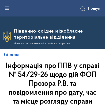
П
Пошук
е
р
е
й
т
и
Південно-східне міжобласне
д
о
територіальне відділення
о
с
Антимонопольний комітет України
н
о
в
Всі новини
н
о
Інформація про ППВ у справі
г
о
в
№ 54/29-26 щодо дій ФОП
м
і
Прозора Р.В. та
с
т
повідомлення про дату, час
у
та місце розгляду справи