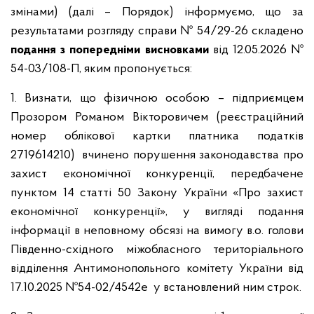
змінами) (далі – Порядок) інформуємо, що за
результатами розгляду справи № 54/29-26 складено
подання з попередніми висновками
від 12.05.2026 №
54-03/108-П, яким пропонується:
1. Визнати, що фізичною особою – підприємцем
Прозором Романом Вікторовичем (реєстраційний
номер облікової картки платника податків
2719614210)
вчинено порушення законодавства про
захист економічної конкуренції, передбачене
пунктом 14 статті 50 Закону України «Про захист
економічної конкуренції», у вигляді подання
інформації в неповному обсязі на вимогу в.о. голови
Південно-східного міжобласного територіального
відділення Антимонопольного комітету України від
17.10.2025 №54-02/4542е у встановлений ним строк.