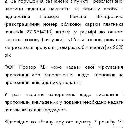
2. За порушення, зазначене в пункті 1 резолютивної
частини подання, накласти на фізичну особу –
підприємця Прозора Романа Вікторовича
(реєстраційний номер облікової картки платника
податків 2719614210) штраф у розмірі до одного
відсотка доходу (виручки) суб'єкта господарювання
від реалізації продукції (товарів, робіт, послуг) за 2025
рік.
ФОП Прозор Р.В. може надати свої міркування,
пропозиції або заперечення щодо висновків та
пропозицій, викладених у поданні.
У разі надання заперечень щодо висновків і
пропозицій, викладених у поданні, необхідно надати
докази, які їх підтверджують.
Відповідно до абзацу другого пункту 7 розділу VІІ