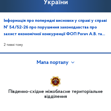
Інформація про попередні висновки у справі у справі
№ 54/52-26 про порушення законодавства про
захист економічної конкуренції ФОП Рогач А.В. та
Ткаченко К.Е. та повідомлення про дату, час й місце
2 тижні тому
розгляду
Мапа порталу
Південно-східне міжобласне територіальне
відділення