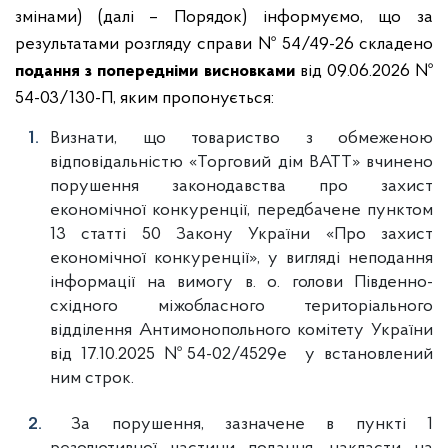
змінами) (далі – Порядок) інформуємо, що за
результатами розгляду справи № 54/49-26 складено
подання з попередніми висновками
від 09.06.2026 №
54-03/130-П, яким пропонується:
Визнати, що товариство з обмеженою
відповідальністю «Торговий дім ВАТТ» вчинено
порушення законодавства про захист
економічної конкуренції, передбачене пунктом
13 статті 50 Закону України «Про захист
економічної конкуренції», у вигляді неподання
інформації на вимогу в. о. голови Південно-
східного міжобласного територіального
відділення Антимонопольного комітету України
від 17.10.2025 №54-02/4529е у встановлений
ним строк.
За порушення, зазначене в пункті 1