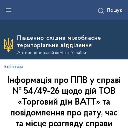
П
Пошук
е
р
е
й
т
и
Південно-східне міжобласне
д
о
територіальне відділення
о
с
Антимонопольний комітет України
н
о
в
Всі новини
н
о
Інформація про ППВ у справі
г
о
в
№ 54/49-26 щодо дій ТОВ
м
і
«Торговий дім ВАТТ» та
с
т
повідомлення про дату, час
у
та місце розгляду справи