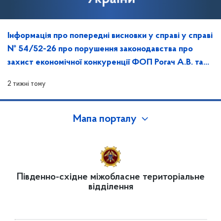
Інформація про попередні висновки у справі у справі
№ 54/52-26 про порушення законодавства про
захист економічної конкуренції ФОП Рогач А.В. та
Ткаченко К.Е. та повідомлення про дату, час й місце
2 тижні тому
розгляду
Мапа порталу
Південно-східне міжобласне територіальне
відділення