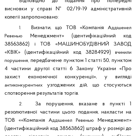
Відповідно до подання про попередні
висновки у справі № 02/19-19 адміністративній
колегії запропоновано:
Визнати, що ТОВ «Компанія
Аддішенел
1.
Менеджмент» (ідентифікаційний код
Ревенью
38563862) і ТОВ «МАШИНОБУДІВНИЙ ЗАВОД
«КВІК» (ідентифікаційний код 38284929)
вчинили
передбачене пунктом 1 статті 50, пунктом
порушення,
4 частини другої статті 6 Закону України «Про
захист економічної конкуренції», у вигляді
узгоджених дій, що стосуються
антиконкурентних
спотворення результатів торгів.
За порушення, вказане в пункті 1
2.
резолютивної частини цього подання, накласти на
ТОВ ««Компанія
Менеджмент»
Аддішенел
Ревенью
(ідентифікаційний код 38563862) штраф у розмірі до