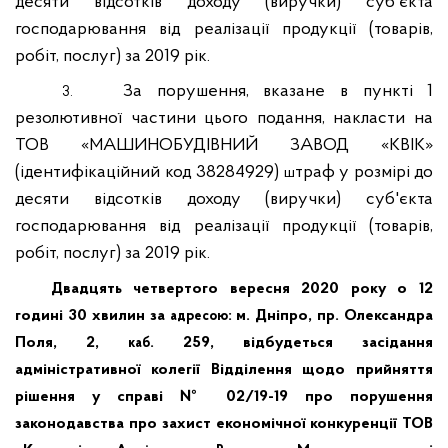
десяти відсотків доходу (виручки) суб'єкта
господарювання від реалізації продукції (товарів,
робіт, послуг) за 2019 рік.
За порушення, вказане в пункті 1
3.
резолютивної частини цього подання, накласти на
ТОВ «МАШИНОБУДІВНИЙ ЗАВОД «КВІК»
(ідентифікаційний код 38284929)
траф у розмірі до
ш
десяти відсотків доходу (виручки) суб'єкта
господарювання від реалізації продукції (товарів,
робіт, послуг) за 2019 рік.
Двадцять четвертого вересня 2020 року о 12
годині 30 хвилин за
:
м. Дніпро, пр. Олександра
адресою
Поля, 2,
. 259, відбудеться засідання
каб
адміністративної колегії Відділення щодо прийняття
рішення у справі № 02/19-19
про порушення
законодавства про захист економічної конкуренції ТОВ