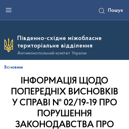
П
Пошук
е
р
е
й
т
и
Південно-східне міжобласне
д
о
територіальне відділення
о
с
Антимонопольний комітет України
н
о
в
Всі новини
н
о
ІНФОРМАЦІЯ ЩОДО
г
о
в
ПОПЕРЕДНІХ ВИСНОВКІВ
м
і
У СПРАВІ № 02/19-19 ПРО
с
т
ПОРУШЕННЯ
у
ЗАКОНОДАВСТВА ПРО