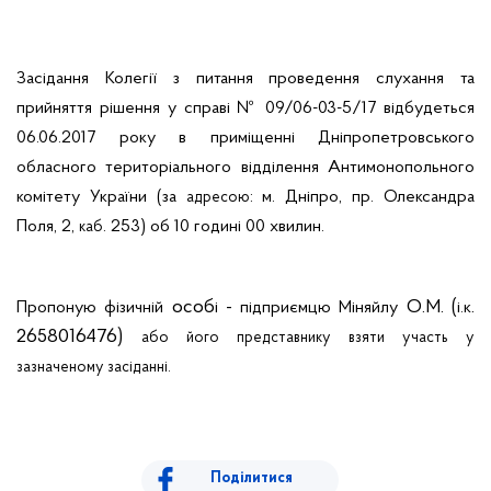
Засідання Колегії з питання проведення слухання та
прийняття рішення у справі № 09/06-03-5/17 відбудеться
06.06.2017 року в приміщенні Дніпропетровського
обласного територіального відділення Антимонопольного
комітету України (за
: м. Дніпро, пр. Олександра
адресою
Поля, 2,
. 253) об 10 годині 00 хвилин.
каб
особ
-
О.М. (
.
Пропоную фізичній
і
підприємцю
Міняйлу
і.к
2658016476)
або його представнику взяти участь у
зазначеному засіданні.
Поділитися