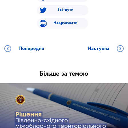
Твітнути
Надрукувати
Попередня
Наступна
Більше за темою