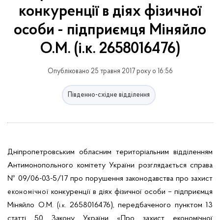
конкуренції в діях фізичної
особи - підприємця Міняйло
О.М. (і.к. 2658016476)
Опубліковано 25 травня 2017 року о 16:56
Південно-східне відділення
Дніпропетровським обласним територіальним відділенням
Антимонопольного комітету України розглядається справа
№ 09/06-03-5/17 про порушення законодавства про захист
конкуренції в діях фізичної особи – підприємця
економічної
Міняйло О.М.
2658016476), передбаченого пунктом 13
(
.
і.к
статті 50 Закону України «Про захист економічної