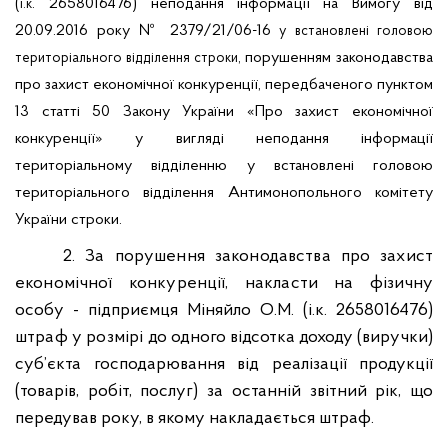
(
. 2658016476) неподання інформації на Вимогу від
і.к
20.09.2016 року № 2379/21/06-16
у встановлені головою
порушенням законодавства
територіального відділення строки,
про захист економічної конкуренції, передбаченого пунктом
13 статті 50 Закону України «Про захист економічної
конкуренції» у вигляді неподання інформації
територіальному відділенню у встановлені головою
територіального відділення Антимонопольного комітету
України строки.
2. За порушення законодавства про захист
економічної конкуренції, накласти на
фізичну
особу - підприємця Міняйло О.М. (
і.к
. 2658016476)
штраф у розмірі
до одного відсотка доходу (виручки)
суб’єкта господарювання від реалізації продукції
(товарів, робіт, послуг) за останній звітний рік, що
передував року, в якому накладається штраф.