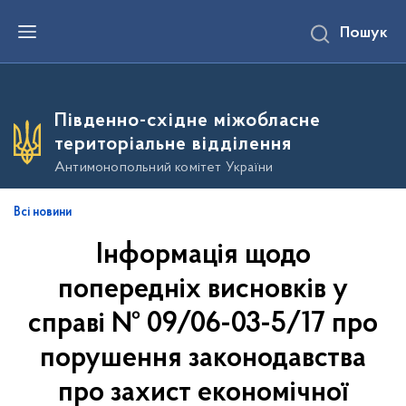
П
Пошук
е
р
е
й
т
и
Південно-східне міжобласне
д
о
територіальне відділення
о
с
Антимонопольний комітет України
н
о
в
Всі новини
н
о
Інформація щодо
г
о
в
попередніх висновків у
м
і
справі № 09/06-03-5/17 про
с
т
порушення законодавства
у
про захист економічної