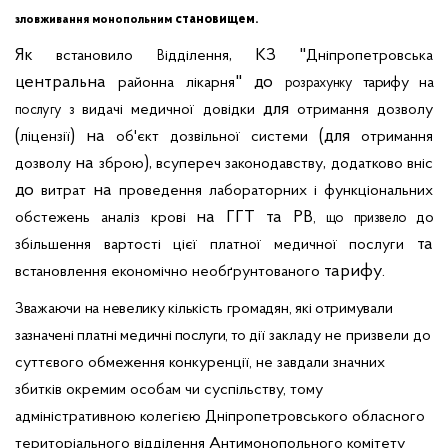
становищем.
зловживання
монопольним
Як
, КЗ
"
встановило
ідділення
Дніпропетровська
В
центральна
"
до
районна
лікарня
тарифу на
розрахунку
для
видачі
медичної
довідки
отримання
дозволу
послугу
з
(
) на
(для
ліцензії
об'єкт
дозвільної
системи
отримання
на
),
,
дозволу
зброю
всупереч
законодавству
додатково
вніс
до
на
витрат
проведення
лабораторних
і
функціональних
на ГГТ та РВ
обстежень
аналіз
крові
,
до
що
призвело
та
збільшення
вартості
цієї
платної
медичної
послуги
тарифу.
встановлення
економічно
необґрунтованого
Зважаючи на невелику кількість громадян, які отримували
зазначені платні медичні
послуги, то
дії закладу не призвели до
суттєвого обмеження конкуренції, не завдали значних
збитків окремим особам чи суспільству, тому
адміністративною колегією Дніпропетровського обласного
територіального відділення Антимонопольного комітету