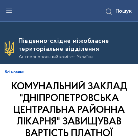
П
Пошук
е
р
е
й
т
и
Південно-східне міжобласне
д
о
територіальне відділення
о
с
Антимонопольний комітет України
н
о
в
Всі новини
н
о
КОМУНАЛЬНИЙ ЗАКЛАД
г
о
в
"ДНІПРОПЕТРОВСЬКА
м
і
ЦЕНТРАЛЬНА РАЙОННА
с
т
ЛІКАРНЯ" ЗАВИЩУВАВ
у
ВАРТІСТЬ ПЛАТНОЇ