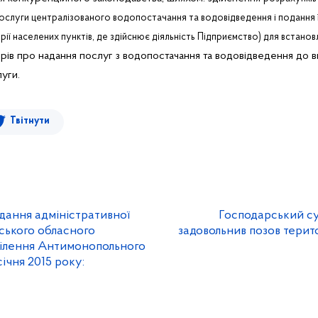
ослуги централізованого водопостачання та водовідведення і подання 
ії населених пунктів, де здійснює діяльність Підприємство) для встанов
ів про надання послуг з водопостачання та водовідведення до в
уги.
Твітнути
дання адміністративної
Господарський су
вського обласного
задовольнив позов терит
ділення Антимонопольного
січня 2015 року: