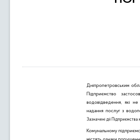
в
м
і
с
т
у
Дніпропетровським обла
Підприємство застос
водовідведення, які не
надання послуг з водоп
Зазначені дії Підприємства
Комунальному підприємс
містять ознаки порушенн