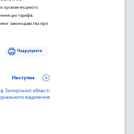
їх органам місцевого
лення цих тарифів;
имог законодавства про
Надрукувати
Наступна
д Запорізької області
оріального відділення