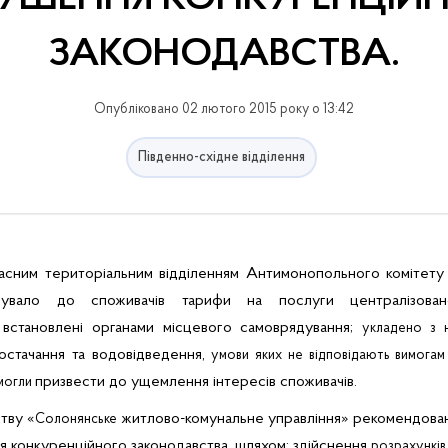
ЗАКОНОДАВСТВА.
Опубліковано 02 лютого 2015 року о 13:42
Південно-східне відділення
сним територіальним відділенням Антимонопольного комітету 
овувало до споживачів тарифи на послуги централізован
 встановлені органами місцевого самоврядування;
укладено з 
остачання та водовідведення,
умови яких не відповідають вимогам
призвести до ущемлення інтересів споживачів.
 могли
тву «
житлово-комунальне управління» рекомендовано
Солонянське
я конкуренційного законодавства, шляхом: здійснення
розрахунків