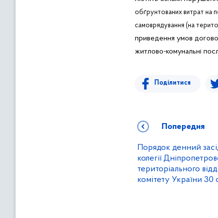
обґрунтованих витрат на п
самоврядування (на територ
приведення умов договор
житлово-комунальні посл
Поділитися
Попередня
Порядок денний засі
колегії Дніпропетро
територіального від
комітету України 30 