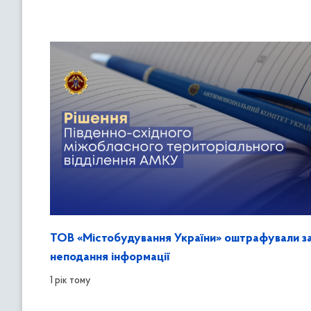
ТОВ «Містобудування України» оштрафували з
неподання інформації
1 рік тому