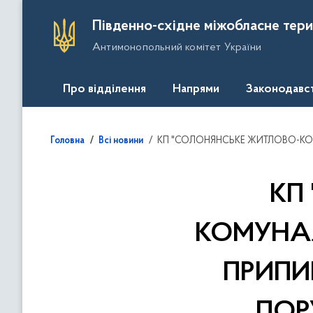
П
Південно-східне міжобласне тери
е
Антимонопольний комітет України
р
е
й
Про відділення
Напрями
Законодавс
т
и
д
КП "СОЛОНЯНСЬКЕ ЖИТЛОВО-КОМУНАЛЬНЕ УПРАВЛІННЯ" ЗОБО
Головна
Всі новини
о
о
с
КП
н
о
КОМУНАЛ
в
н
ПРИПИ
о
г
о
ПОР