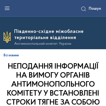
П
Пошук
е
р
е
й
т
и
Південно-східне міжобласне
д
о
територіальне відділення
о
с
Антимонопольний комітет України
н
о
в
Всі новини
н
о
НЕПОДАННЯ ІНФОРМАЦІЇ
г
о
в
НА ВИМОГУ ОРГАНІВ
м
і
АНТИМОНОПОЛЬНОГО
с
т
КОМІТЕТУ У ВСТАНОВЛЕНІ
у
СТРОКИ ТЯГНЕ ЗА СОБОЮ