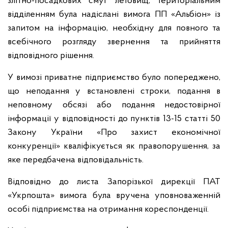
злітно-посадкових смуг летовищ, територіальним
відділенням була надіслані вимога ПП «Альбіон» із
запитом на інформацію, необхідну для повного та
всебічного розгляду звернення та прийняття
відповідного рішення.
У вимозі приватне підприємство було попереджено,
що неподання у встановлені строки, подання в
неповному обсязі або подання недостовірної
інформації у відповідності до пунктів 13-15 статті 50
Закону України «Про захист економічної
конкуренції» кваліфікується як правопорушення, за
яке передбачена відповідальність.
Відповідно до листа Запорізької дирекції ПАТ
«Укрпошта» вимога була вручена уповноваженній
особі підприємства на отримання кореспонденції.