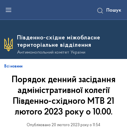
П
Пошук
е
р
е
й
т
и
Південно-східне міжобласне
д
о
територіальне відділення
о
с
Антимонопольний комітет України
н
о
в
Всі новини
н
о
Порядок денний засідання
г
о
в
адміністративної колегії
м
і
Південно-східного МТВ 21
с
т
лютого 2023 року о 10.00.
у
Опубліковано 20 лютого 2023 року о 11:54