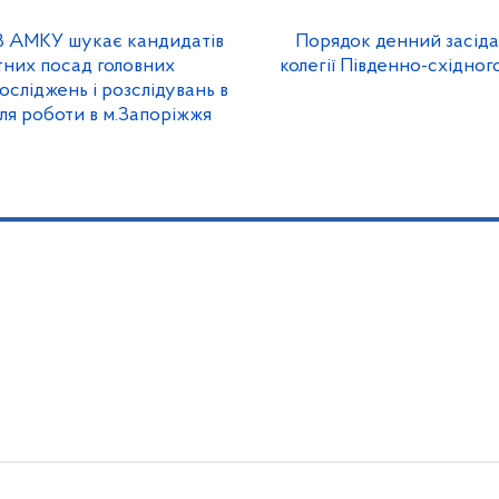
В АМКУ шукає кандидатів
Порядок денний засіда
тних посад головних
колегії Південно-східно
досліджень і розслідувань в
для роботи в м.Запоріжжя