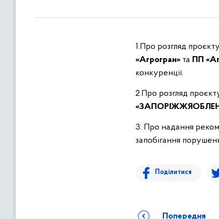
в
м
і
с
1.Про розгляд проєк
т
«Агрогран»
та
ПП «Аг
у
конкуренції.
2.Про розгляд проєк
«ЗАПОРІЖЖЯОБЛЕН
3. Про надання реко
запобігання порушенн
Поділитися
Попередня