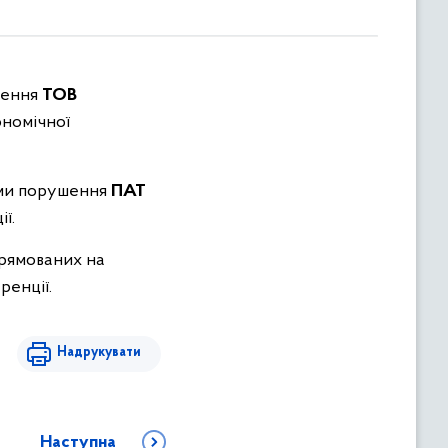
шення
ТОВ
ономічної
ами порушення
ПАТ
ї.
прямованих на
ренції.
Надрукувати
Наступна