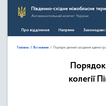
П
Південно-східне міжобласне тери
е
Антимонопольний комітет України
р
е
й
Про відділення
Напрями
Законодавс
т
и
д
Порядок денний засідання адміністративн
Головна
Всі новини
о
о
с
Порядок 
н
о
колегії 
в
н
о
г
о