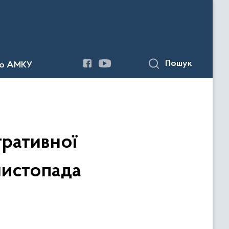
Пошук
до АМКУ
тративної
листопада