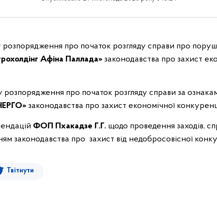
ту розпорядження про початок розгляду справи про пору
рохолдінг Афіна Паллада»
законодавства про захист ек
ту розпорядження про початок розгляду справи за ознак
ЕРГО»
законодавства про захист економічної конкуренці
мендацій
ФОП Пхакадзе Г.Г.
щодо проведення заходів, с
ям законодавства про захист від недобросовісної конку
Твітнути