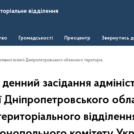
торіальне відділення
тво
Громадськості
Пресцентр
Звернутись 
кого обласного територіального відділення Антимонопольного комітету України 13 листопада 2015 року:
денний засідання адмініс
ії Дніпропетровського обл
територіального відділенн
нопольного комітету Укр