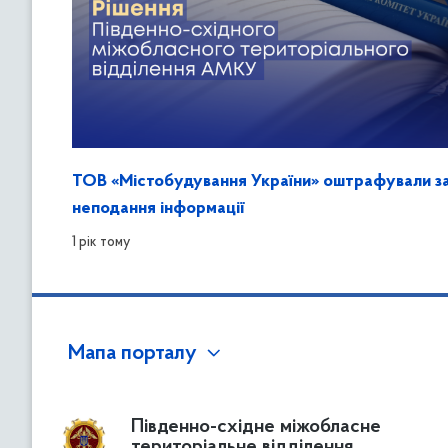
ТОВ «Містобудування України» оштрафували з
неподання інформації
1 рік тому
Мапа порталу
Південно-східне міжобласне
територіальне відділення