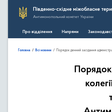
П
Південно-східне міжобласне тери
е
Антимонопольний комітет України
р
е
й
Про відділення
Напрями
Законодавс
т
и
д
Порядок денний засідання адміністративної колегії Дніпропетровсь
Головна
Всі новини
о
о
с
Порядок 
н
о
колег
в
н
о
г
о
Антимо