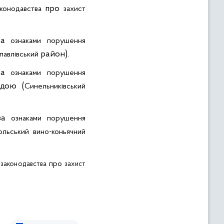
про
аконодавства
захист
за
ознаками
порушення
район).
павлівський
за
ознаками
порушення
дою (
Синельниківський
за
ознаками
порушення
ольський
вино-коньячний
про
законодавства
захист