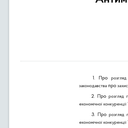
в
м
і
с
т
у
1. Про
розгляд
про
законодавства
захис
2. Про
розгляд
економічної
конкуренції
3. Про
розгляд
економічної
конкуренції