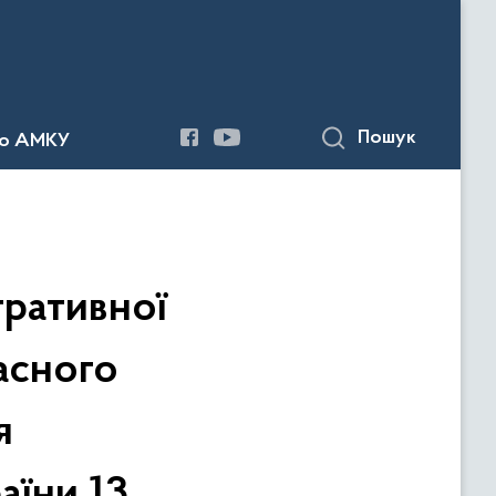
Пошук
до АМКУ
тративної
асного
я
аїни 13