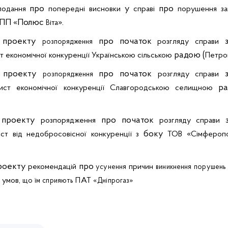
про
у
про
подання
попередні
висновки
справі
порушення
з
ПП «Полюс
».
іта
В
проекту
про початок
розгляду
справи
розпорядження
радою (
т
економічної
конкуренції
Українською
сільською
Петро
проекту
про початок
розгляду
справи
розпорядження
ра
ист
економічної
конкуренції
Славгородською
селищною
проекту
про початок
розпорядження
розгляду
справи
боку
«
ист
від
недобросовісної
конкуренції
з
ТОВ
Сімфероп
роекту
про
рекомендацій
причин
усунення
виникнення
порушень
 умов,
ПАТ «
»
що
їм
сприяють
Дніпрогаз