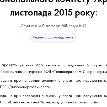
листопада 2015 року:
Опубліковано 13 листопада 2015 року о 16:49
Південно-східне відділення
проекту
про
у
ішення
закриття
провадження
справі
р
ТОВ «
» (м.
т
економічної
конкуренції
Теплосервіс
Дніпродзержи
про
у
про
подання
попередні
висновки
справі
порушення
з
«
».
ТОВ
Дніпроенерготехнології
про
у
про
подання
попередні
висновки
справі
порушення
з
«
та
».
ТОВ
Клініка
естетичної
реконструктивної
стоматології