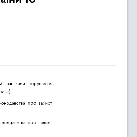
за
ознаками
порушення
).
нськ
про
аконодавства
захист
про
аконодавства
захист