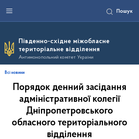
П
Пошук
е
р
е
й
т
и
Південно-східне міжобласне
д
о
територіальне відділення
о
с
Антимонопольний комітет України
н
о
в
Всі новини
н
о
Порядок денний засідання
г
о
в
адміністративної колегії
м
і
Дніпропетровського
с
т
обласного територіального
у
відділення