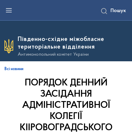
П
Пошук
е
р
е
й
т
и
Південно-східне міжобласне
д
о
територіальне відділення
о
с
Антимонопольний комітет України
н
о
в
Всі новини
н
о
ПОРЯДОК ДЕННИЙ
г
о
в
ЗАСІДАННЯ
м
і
АДМІНІСТРАТИВНОЇ
с
т
КОЛЕГІЇ
у
КІІРОВОГРАДСЬКОГО