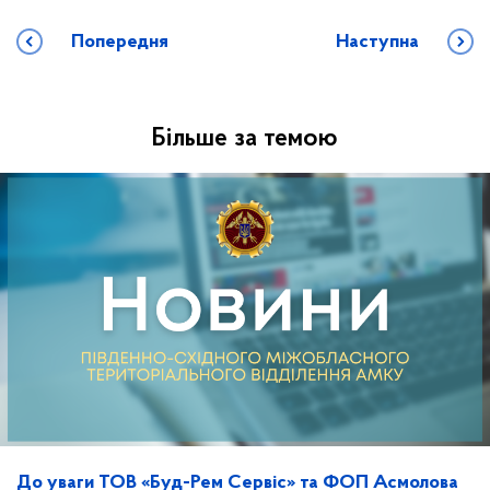
Попередня
Наступна
Більше за темою
До уваги ТОВ «Буд-Рем Сервіс» та ФОП Асмолова