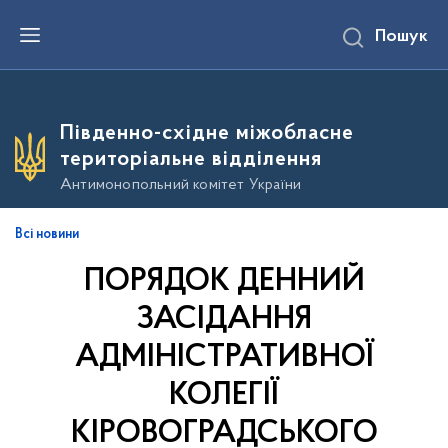
П
Пошук
е
р
е
й
т
и
Південно-східне міжобласне
д
о
територіальне відділення
о
с
Антимонопольний комітет України
н
о
в
Всі новини
н
о
ПОРЯДОК ДЕННИЙ
г
о
в
ЗАСІДАННЯ
м
і
АДМІНІСТРАТИВНОЇ
с
т
КОЛЕГІЇ
у
КІРОВОГРАДСЬКОГО