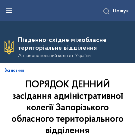
П
Пошук
е
р
е
й
т
и
Південно-східне міжобласне
д
о
територіальне відділення
о
с
Антимонопольний комітет України
н
о
в
Всі новини
н
о
ПОРЯДОК ДЕННИЙ
г
о
в
засідання адміністративної
м
і
колегії Запорізького
с
т
обласного територіального
у
відділення