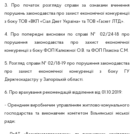
3. Про початок розгляду справи за ознаками вчинення
порушень законодавства про захист економічної конкуренції
з боку ТОВ «ВКП «
Україна» та ТОВ «
ЛТД».
Сіал
Джет
Гаскет
4. Про попередні висновки по справі № 02/24-18 про
порушення законодавства про захист економічної
конкуренції з боку ФОП Калюжної О.В. та ФОП
С.М.
Плаксіна
5. Розгляд справи № 02/18-19 про порушення законодавства
про захист економічної конкуренції з боку ГУ
у Запорізькій області.
Держгеокадастру
6. Про врахування рекомендацій відділення від 01.10.2019:
-
Орендним виробничим
управлінням житлово-комунального
господарства та виконавчим комітетом
міської
Вільнянської
ради;