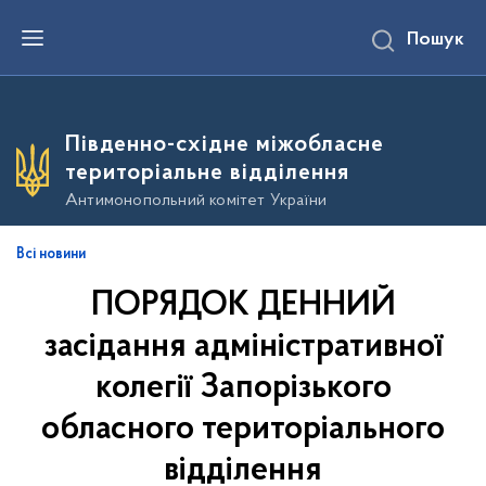
П
Пошук
е
р
е
й
т
и
Південно-східне міжобласне
д
о
територіальне відділення
о
с
Антимонопольний комітет України
н
о
в
Всі новини
н
о
ПОРЯДОК ДЕННИЙ
г
о
в
засідання адміністративної
м
і
колегії Запорізького
с
т
обласного територіального
у
відділення