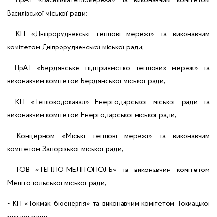
-
«
» та виконавчим комітетом
ПрАТ
Василівкатепломережа
міської ради;
Василівської
- КП «
теплові мережі» та виконавчим
Дніпрорудненські
комітетом
міської ради;
Дніпрорудненської
-
«Бердянське підприємство теплових мереж» та
ПрАТ
виконавчим комітетом Бердянської міської ради;
- КП «
» Енергодарської міської ради та
Тепловодоканал
виконавчим комітетом Енергодарської
міської ради;
- Концерном «Міські теплові мережі» та виконавчим
комітетом Запорізької міської ради;
- ТОВ «ТЕПЛО-МЕЛІТОПОЛЬ» та виконавчим комітетом
Мелітопольської міської ради;
- КП «Токмак
» та виконавчим комітетом
біоенергія
Токмацької