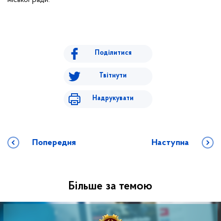
міської ради.
Поділитися
Твітнути
Надрукувати
Попередня
Наступна
Більше за темою