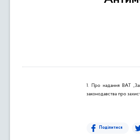
в
м
і
с
т
у
1. Про надання ВАТ „
За
законодавства про захист
Поділитися