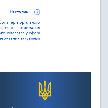
Наступна
боти територіального
слідження дотримання
аконодавства у сфері
державних закупівель