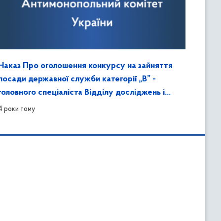
Наказ Про оголошення конкурсу на зайняття
посади державної служби категорії „В” -
головного спеціаліста Відділу досліджень і
розслідувань в Запорізькій області
4 роки тому