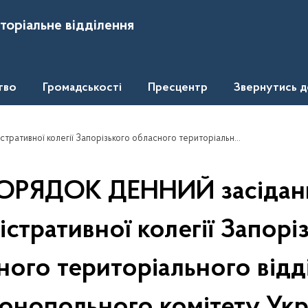
торіальне відділення
тво
Громадськості
Пресцентр
Звернутись 
го обласного територіального відділення Антимонопольного комітету України 10 лютого 2014 року
ОРЯДОК ДЕННИЙ засідан
істративної колегії Запорі
ного територіального відд
нопольного комітету Укр