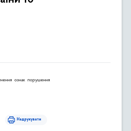
унення ознак порушення
Надрукувати