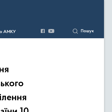
Пошук
до АМКУ
ня
зького
ілення
аїни 10