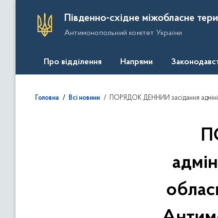
П
Південно-східне міжобласне тери
е
Антимонопольний комітет України
р
е
й
Про відділення
Напрями
Законодавс
т
и
д
ПОРЯДОК ДЕННИЙ засідання адміністративної колегії Запорізько
Головна
Всі новини
о
о
с
П
н
о
адмін
в
н
облас
о
г
о
Антимо