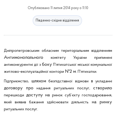
Опубліковано 11 липня 2014 року о 11:10
Південно-східне відділення
Дніпропетровським
обласним
територіальним
відділенням
Антимонопольного
комітету
України
припинені
боку
антиконкурентні
дії
з
’ятихатської
міської
комунальної
П
№2 м.
.
житлово-експлуатаційної
контори
П’ятихатки
, шляхом
в
ідприємство
безпідставної
відмови
укладанні
П
договору про
, створило
надання
ритуальних
послуг
доступу на
,
перешкоди
ринок
суб’єкту
господарювання
на ринку
який
виявив
бажання
здійснювати
діяльність
.
ритуальних
послуг