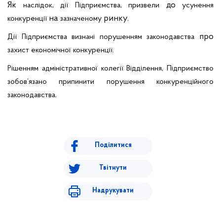
Як
,
,
до
наслідок
дії
ідприємства
призвели
усунення
П
на
ринку.
конкуренції
зазначеному
про
Дії
ідприємства
визнані
порушенням
законодавства
П
.
захист
економічної
конкуренції
,
ішенням
адміністративної
колегії
Відділення
Підприємство
Р
зобов’язано
припинити
порушення
конкуренційного
.
законодавства
Поділитися
Твітнути
Надрукувати