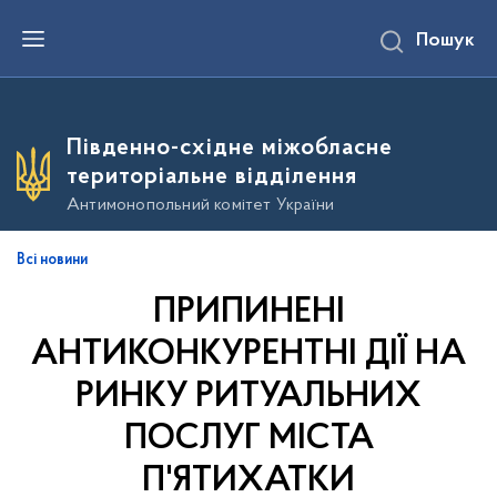
П
Пошук
е
р
е
й
т
и
Південно-східне міжобласне
д
о
територіальне відділення
о
с
Антимонопольний комітет України
н
о
в
Всі новини
н
о
ПРИПИНЕНІ
г
о
в
АНТИКОНКУРЕНТНІ ДІЇ НА
м
і
РИНКУ РИТУАЛЬНИХ
с
т
ПОСЛУГ МІСТА
у
П'ЯТИХАТКИ