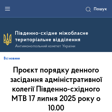
П
Пошук
е
р
е
й
т
и
Південно-східне міжобласне
д
о
територіальне відділення
о
с
Антимонопольний комітет України
н
о
в
Всі новини
н
о
Проєкт порядку денного
г
о
в
засідання адміністративної
м
і
колегії Південно-східного
с
т
МТВ 17 липня 2025 року о
у
10.00