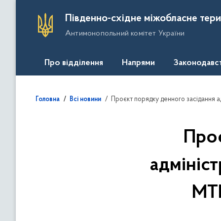
П
Південно-східне міжобласне тери
е
Антимонопольний комітет України
р
е
й
Про відділення
Напрями
Законодавс
т
и
д
Проєкт порядку денного засідання адміністр
Головна
Всі новини
о
о
с
Проє
н
о
адмініст
в
н
МТВ
о
г
о