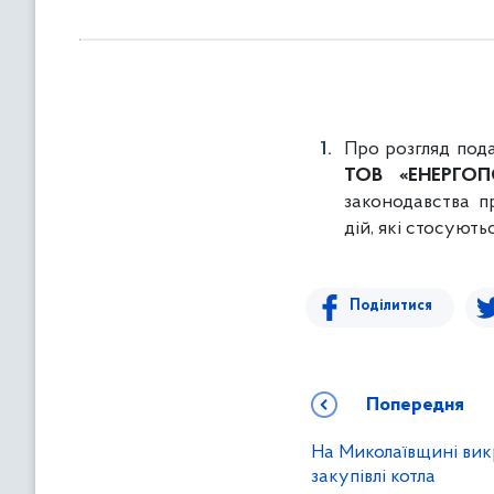
в
м
і
с
т
у
Про розгляд под
ТОВ
«ЕНЕРГО
законодавства п
дій, які стосують
Поділитися
Попередня
На Миколаївщині вик
закупівлі котла