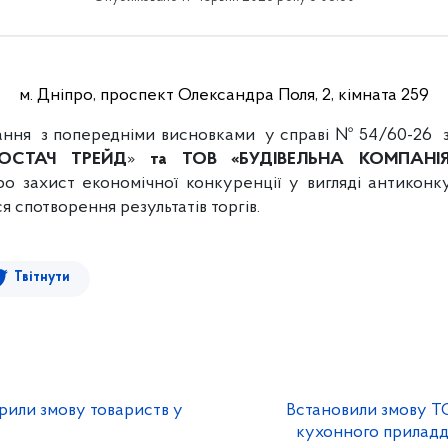
м. Дніпро, проспект Олександра Поля, 2, кімната 259
ання з попередніми висновками у справі № 54/60-26 
ПОСТАЧ ТРЕЙД
»
та ТОВ
«БУДІВЕЛЬНА КОМПАНІ
ро захист економічної конкуренції у вигляді антикон
ся спотворення результатів торгів.
Твітнути
рили змову товариств у
Встановили змову ТО
кухонного приладдя