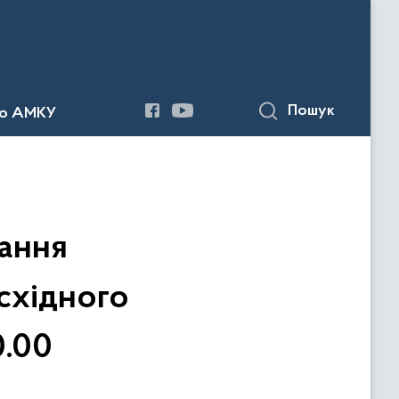
Пошук
до АМКУ
дання
-східного
0.00