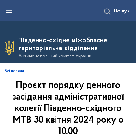
П
Пошук
е
р
е
й
т
и
Південно-східне міжобласне
д
о
територіальне відділення
о
с
Антимонопольний комітет України
н
о
в
Всі новини
н
о
Проєкт порядку денного
г
о
в
засідання адміністративної
м
і
колегії Південно-східного
с
т
МТВ 30 квітня 2024 року о
у
10.00