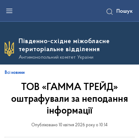
П
Пошук
е
р
е
й
т
и
Південно-східне міжобласне
д
о
територіальне відділення
о
с
Антимонопольний комітет України
н
о
в
Всі новини
н
о
ТОВ «ГАММА ТРЕЙД»
г
о
в
оштрафували за неподання
м
і
інформації
с
т
у
Опубліковано 10 квітня 2026 року о 10:14