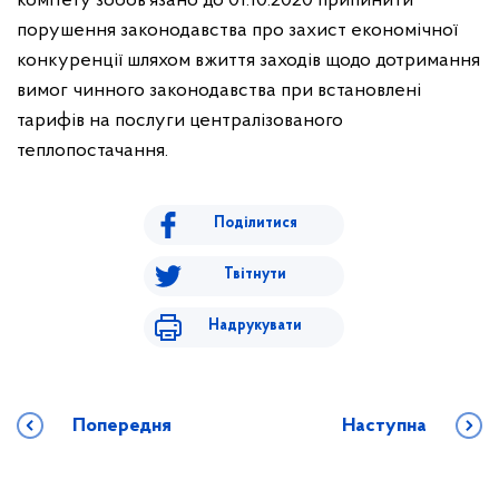
комітету зобов’язано до 01.10.2020 припинити
порушення законодавства про захист економічної
конкуренції шляхом вжиття заходів щодо дотримання
вимог чинного законодавства при встановлені
тарифів на послуги централізованого
теплопостачання.
Поділитися
Твітнути
Надрукувати
Попередня
Наступна