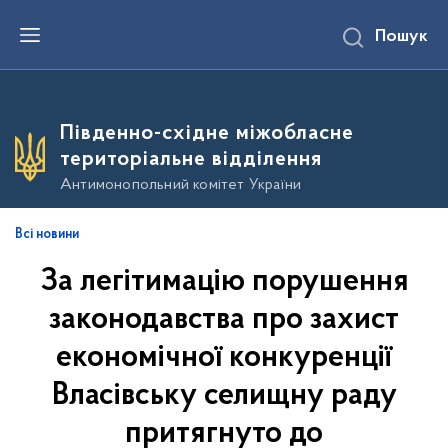
П
Пошук
е
р
е
й
т
и
Південно-східне міжобласне
д
о
територіальне відділення
о
с
Антимонопольний комітет України
н
о
в
Всі новини
н
о
За легітимацію порушення
г
о
в
законодавства про захист
м
і
економічної конкуренції
с
т
Власівську селищну раду
у
притягнуто до