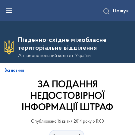
П
Пошук
е
р
е
й
т
и
Південно-східне міжобласне
д
о
територіальне відділення
о
с
Антимонопольний комітет України
н
о
в
Всі новини
н
о
ЗА ПОДАННЯ
г
о
в
НЕДОСТОВІРНОЇ
м
і
ІНФОРМАЦІЇ ШТРАФ
с
т
у
Опубліковано 16 квітня 2014 року о 11:00