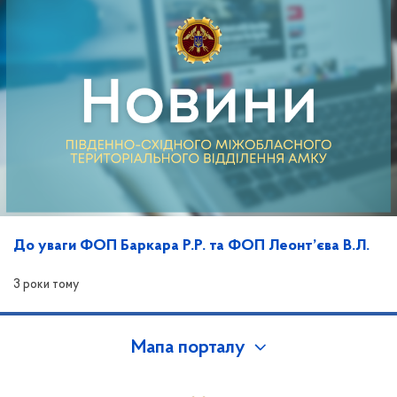
До уваги ФОП Баркара Р.Р. та ФОП Леонт’єва В.Л.
3 роки тому
Мапа порталу