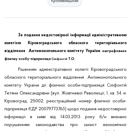
Кропивницький
За подання недостовірної інформації адміністративною
колегією
Кіровоградського обласного територіального
відділення Антимонопольного комітету України
оштрафовано
фізичну особу-підприємця
Т.О.
Сіліфонтій
Рішенням адміністративної колегії Кіровоградського
обласного територіального відділення Антимонопольного
комітету України
дії фізичної особи-підприємця
Сіліфонтій
Тетяни Олександрівни (вул. Жовтневої Революції, 1, кв.
.
54, м
Кіровоград, 25002, реєстраційний номер фізичної особи-
підприємця ЄДР 20079773763) щодо подання недостовірної
інформації в заяві від 14.03.2013 року б/н визнано
порушенням законодавства про захист економічної