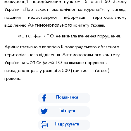
конкуренції, передбаченим пунктом 15 статті 50 Закону
України «Про захист економічної конкуренції», у вигляді
подання недостовірної інформації територіальному
Антимонопольного
.
відділенню
комітету
України
Т.О. не визнала вчинення порушення.
ФОП
Сіліфонтій
Адміністративною
колегією
Кіровоградського обласного
територіального відділення Антимонопольного комітету
України на
Т.О.
за вказане порушення
ФОП
Сіліфонтій
н
акладено
у розмірі 3 500 (три тисячі п’ятсот)
штраф
гривень.
Поділитися
Твітнути
Надрукувати