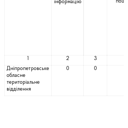
пош
інформацію
1
2
3
4
Дніпропетровське
0
0
0
обласне
територіальне
відділення