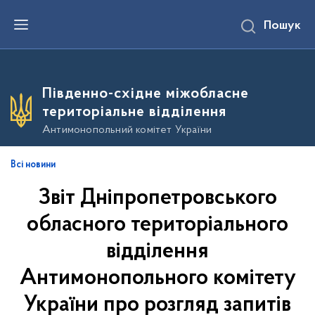
П
Пошук
е
р
е
й
т
и
Південно-східне міжобласне
д
о
територіальне відділення
о
с
Антимонопольний комітет України
н
о
в
Всі новини
н
о
Звіт Дніпропетровського
г
о
в
обласного територіального
м
і
відділення
с
т
Антимонопольного комітету
у
України про розгляд запитів