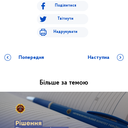
Поділитися
Твітнути
Надрукувати
Попередня
Наступна
Більше за темою