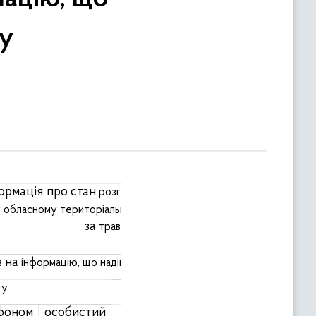
ку
ормація
про стан
на
розгляду
запитів
публічну
інформацію
Антимонопольного
у
обласному
територіальному
відділенні
к
за
2017 року
травень
на
,
в
інформацію
що
надійшли
за особою
ту
запитувача
фоном
особистий
від
від
від