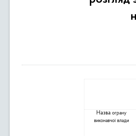
в
м
н
і
с
т
у
Назва
ограну
виконавчої
влади