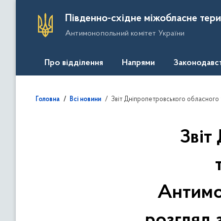
П
Південно-східне міжобласне тери
е
Антимонопольний комітет України
р
е
й
Про відділення
Напрями
Законодавс
т
и
д
Звіт Дніпропетровського обласного територіального відділення Антим
Головна
Всі новини
о
о
с
Звіт
н
о
в
н
Антимо
о
г
о
розгляд 