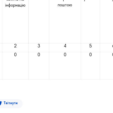
поштою
інформацію
2
3
4
5
0
0
0
0
Твітнути