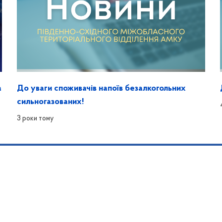
а
До уваги споживачів напоїв безалкогольних
сильногазованих!
3 роки тому