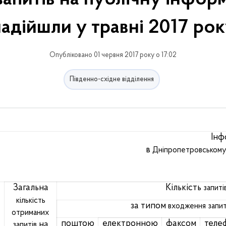
адійшли у травні 2017 ро
Опубліковано 01 червня 2017 року о 17:02
Південно-східне відділення
Інф
в
Дніпропетровськом
Загальна
Кількість
запиті
кількість
за типом
входження
запи
отриманих
поштою
електронною
факсом
теле
на
запитів