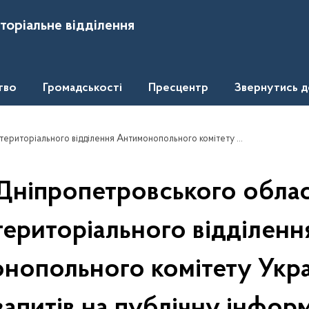
торіальне відділення
тво
Громадськості
Пресцентр
Звернутись 
онопольного комітету України про розгляд запитів на публічну інформацію, що надійшли у травні 2017 року
 Дніпропетровського обла
територіального відділенн
нопольного комітету Укра
запитів на публічну інфор