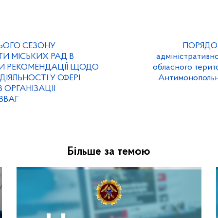
ЬОГО СЕЗОНУ
ПОРЯДОК
ТИ МІСЬКИХ РАД В
адміністративної
И РЕКОМЕНДАЦІЇ ЩОДО
обласного терито
ІЯЛЬНОСТІ У СФЕРІ
Антимонопольно
 ОРГАНІЗАЦІЇ
ЗВАГ
Більше за темою