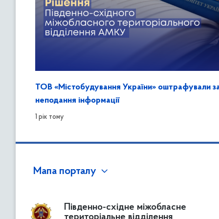
ТОВ «Містобудування України» оштрафували з
неподання інформації
1 рік тому
Мапа порталу
Південно-східне міжобласне
територіальне відділення