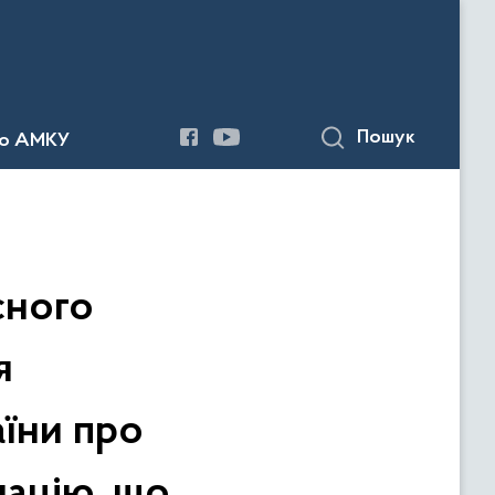
Пошук
до АМКУ
сного
я
їни про
мацію, що