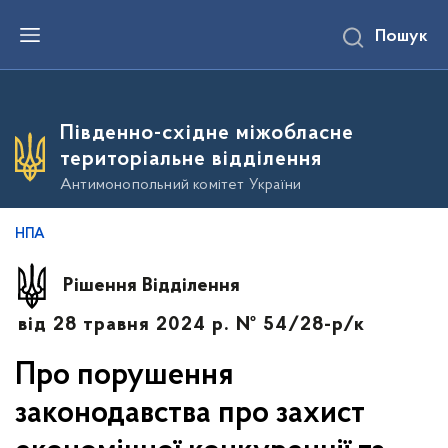
П
Пошук
е
р
е
й
т
и
Південно-східне міжобласне
д
о
територіальне відділення
о
с
Антимонопольний комітет України
н
о
в
НПА
н
о
г
Рішення Відділення
о
в
від 28 травня 2024 р. № 54/28-р/к
м
і
с
Про порушення
т
у
законодавства про захист