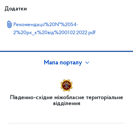
Додатки
Рекомендації%20№%2054-
2%20рк_к%20від%2001.02.2022.pdf
Мапа порталу
Південно-східне міжобласне територіальне
відділення