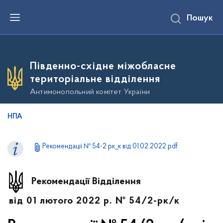
П
Пошук
е
р
е
й
т
и
Південно-східне міжобласне
д
о
територіальне відділення
о
с
Антимонопольний комітет України
н
о
в
НПА
н
о
г
о
Рекомендації № 54-2 рк_к від 01.02.2022.pdf
в
м
і
с
Рекомендації Відділення
т
у
від 01 лютого 2022 р. № 54/2-рк/к