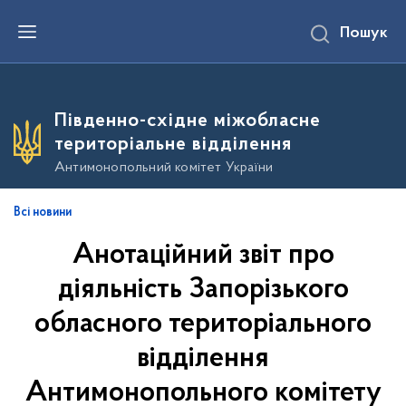
П
Пошук
е
р
е
й
т
и
Південно-східне міжобласне
д
о
територіальне відділення
о
с
Антимонопольний комітет України
н
о
в
Всі новини
н
о
Анотаційний звіт про
г
о
в
діяльність Запорізького
м
і
обласного територіального
с
т
відділення
у
Антимонопольного комітету