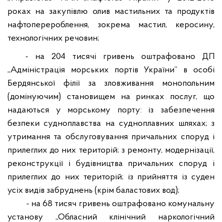
роках на закупівлю олив мастильних та продуктів
нафтоперероблення, зокрема мастил, керосину,
технологічних речовин;
- на 204 тисячі гривень оштрафовано ДП
„Адміністрація морських портів України” в особі
Бердянської філії за зловживання монопольним
(домінуючим) становищем на ринках послуг, що
надаються у морському порту: із забезпечення
безпеки судноплавства на судноплавних шляхах;
з
утримання та обслуговування причальних споруд і
прилеглих до них територій; з ремонту, модернізації,
реконструкції і будівництва причальних споруд і
прилеглих до них територій; із прийняття із суден
усіх видів забруднень (крім баластових вод);
- на 68 тисяч гривень оштрафовано комунальну
установу „Обласний клінічний наркологічний