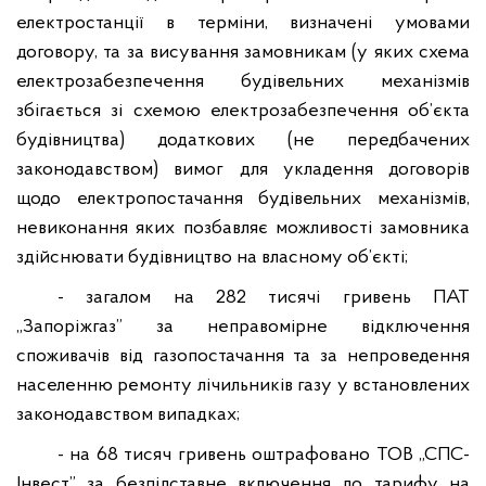
електростанції в терміни, визначені умовами
договору, та за висування замовникам (у яких схема
електрозабезпечення будівельних механізмів
збігається зі схемою електрозабезпечення об’єкта
будівництва) додаткових (не передбачених
законодавством) вимог для укладення договорів
щодо електропостачання будівельних механізмів,
невиконання яких позбавляє можливості замовника
здійснювати будівництво на власному об’єкті;
-
загалом на 282 тисячі гривень ПАТ
„Запоріжгаз”
за
неправомірне
відключення
споживачів від газопостачання та за непроведення
населенню ремонту лічильників газу у встановлених
законодавством випадках;
- на 68 тисяч гривень оштрафовано ТОВ „СПС-
Інвест” за безпідставне включення до тарифу на