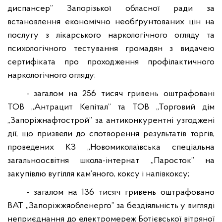
диспансер” Запорізької обласної ради за
встановлення економічно необґрунтованих цін на
послугу з лікарського наркологічного огляду та
психологічного тестування громадян з видачею
сертифіката про проходження профілактичного
наркологічного огляду;
-
загалом на 256 тисяч гривень оштрафовані
ТОВ „Антрацит Кепітал” та ТОВ „Торговий дім
„Запоріжнафтострой” за антиконкурентні узгоджені
дії, що призвели до спотворення результатів торгів,
проведених КЗ „Новомиколаївська спеціальна
загальноосвітня школа-інтернат „Паросток” на
закупівлю вугілля кам’яного, коксу і напівкоксу;
- загалом на 136 тисяч гривень оштрафовано
ВАТ „Запоріжжяобленерго” за бездіяльність у вигляді
неприєднання до електромереж Ботієвської
вітряної