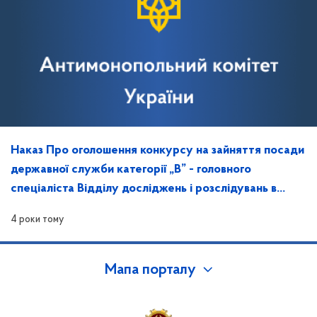
Наказ Про оголошення конкурсу на зайняття посади
державної служби категорії „В” - головного
спеціаліста Відділу досліджень і розслідувань в
Запорізькій області
4 роки тому
Мапа порталу