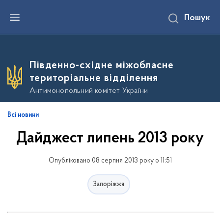
П
Пошук
е
р
е
й
т
и
Південно-східне міжобласне
д
о
територіальне відділення
о
с
Антимонопольний комітет України
н
о
в
Всі новини
н
о
Дайджест липень 2013 року
г
о
в
м
Опубліковано 08 серпня 2013 року о 11:51
і
с
т
Запоріжжя
у