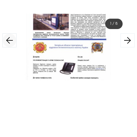
1
/
8