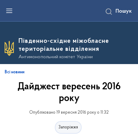
П
Пошук
е
р
е
й
т
и
Південно-східне міжобласне
д
о
територіальне відділення
о
с
Антимонопольний комітет України
н
о
в
Всі новини
н
о
Дайджест вересень 2016
г
о
в
року
м
і
с
Опубліковано 19 вересня 2016 року о 11:32
т
у
Запоріжжя