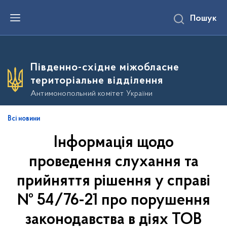
П
Пошук
е
р
е
й
т
и
Південно-східне міжобласне
д
о
територіальне відділення
о
с
Антимонопольний комітет України
н
о
в
Всі новини
н
о
Інформація щодо
г
о
в
проведення слухання та
м
і
прийняття рішення у справі
с
т
№ 54/76-21 про порушення
у
законодавства в діях ТОВ