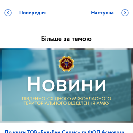
Попередня
Наступна
Більше за темою
До уваги ТОВ «Буд-Рем Сервіс» та ФОП Асмолова