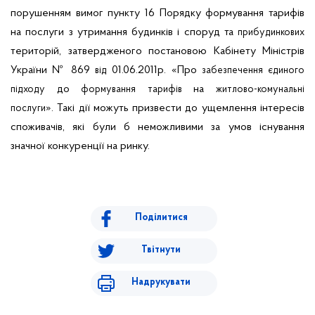
порушенням вимог пункту 16 Порядку формування тарифів
на послуги з утримання будинків і споруд та
прибудинкових
територій, затвердженого постановою Кабінету Міністрів
України
№ 869
01.06.2011р.
«
Про
від
забезпечення
єдиного
до
на
підходу
формування
тарифів
житлово-комунальні
». Такі дії можуть призвести до ущемлення інтересів
послуги
споживачів, які були б неможливими за умов існування
значної конкуренції на ринку.
Поділитися
Твітнути
Надрукувати