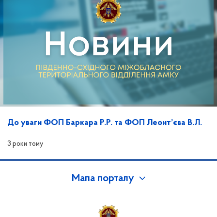
До уваги ФОП Баркара Р.Р. та ФОП Леонт’єва В.Л.
3 роки тому
Мапа порталу