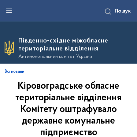
П
Пошук
е
р
е
й
т
и
Південно-східне міжобласне
д
о
територіальне відділення
о
с
Антимонопольний комітет України
н
о
в
Всі новини
н
о
Кіровоградське обласне
г
о
в
територіальне відділення
м
і
Комітету оштрафувало
с
т
державне комунальне
у
підприємство