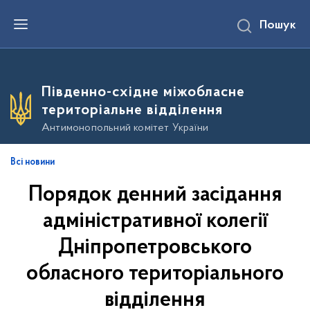
П
Пошук
е
р
е
й
т
и
Південно-східне міжобласне
д
о
територіальне відділення
о
с
Антимонопольний комітет України
н
о
в
Всі новини
н
о
Порядок денний засідання
г
о
в
адміністративної колегії
м
і
Дніпропетровського
с
т
обласного територіального
у
відділення