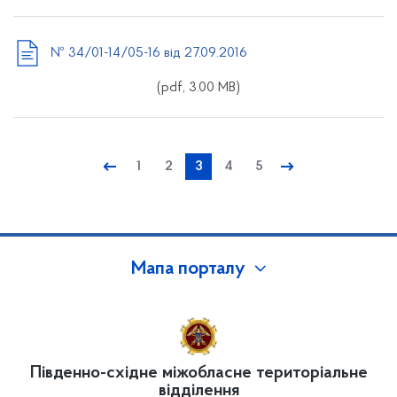
№ 34/01-14/05-16 від 27.09.2016
(pdf, 3.00 MB)
←
1
2
3
4
5
→
Мапа порталу
Південно-східне міжобласне територіальне
відділення