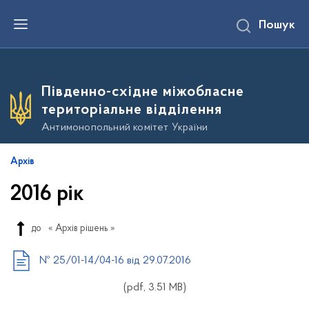
П
Пошук
е
р
е
й
т
и
Південно-східне міжобласне
д
о
територіальне відділення
о
с
Антимонопольний комітет України
н
о
в
Архів
н
о
2016 рік
г
о
в
м
до
« Архів рішень »
і
с
т
№ 25/01-14/04-16 від 29.07.2016
у
(pdf, 3.51 MB)